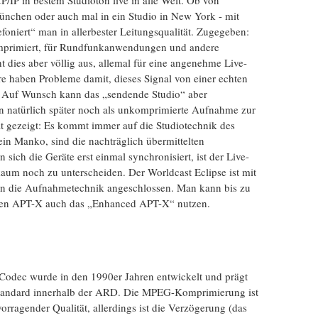
/IP in bestem Studioton live in alle Welt. Ob von
nchen oder auch mal in ein Studio in New York - mit
efoniert“ man in allerbester Leitungsqualität. Zugegeben:
omprimiert, für Rundfunkanwendungen und andere
dies aber völlig aus, allemal für eine angenehme Live-
e haben Probleme damit, dieses Signal von einer echten
 Auf Wunsch kann das „sendende Studio“ aber
n natürlich später noch als unkomprimierte Aufnahme zur
at gezeigt: Es kommt immer auf die Studiotechnik des
ein Manko, sind die nachträglich übermittelten
ich die Geräte erst einmal synchronisiert, ist der Live-
um noch zu unterscheiden. Der Worldcast Eclipse ist mit
n die Aufnahmetechnik angeschlossen. Man kann bis zu
en APT-X auch das „Enhanced APT-X“ nutzen.
Codec wurde in den 1990er Jahren entwickelt und prägt
tandard innerhalb der ARD. Die MPEG-Komprimierung ist
orragender Qualität, allerdings ist die Verzögerung (das