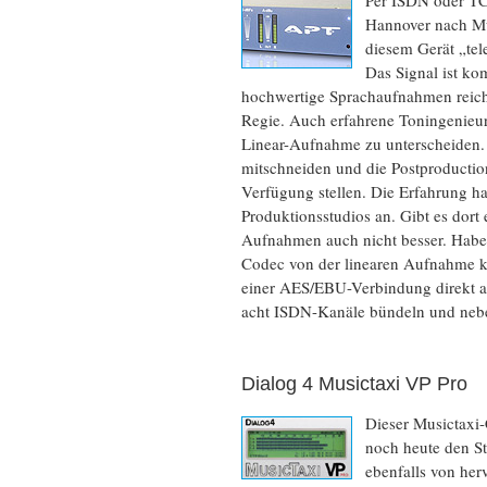
Per ISDN oder TCP
Hannover nach Mü
diesem Gerät „tel
Das Signal ist k
hochwertige Sprachaufnahmen reicht 
Regie. Auch erfahrene Toningenieur
Linear-Aufnahme zu unterscheiden.
mitschneiden und die Postproductio
Verfügung stellen. Die Erfahrung h
Produktionsstudios an. Gibt es dort 
Aufnahmen auch nicht besser. Haben s
Codec von der linearen Aufnahme ka
einer AES/EBU-Verbindung direkt a
acht ISDN-Kanäle bündeln und neb
Dialog 4 Musictaxi VP Pro
Dieser Musictaxi-
noch heute den S
ebenfalls von herv